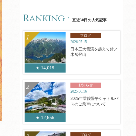
Ranking
直近30日の人気記事
ブログ
2026.07.15
日本三大雪渓を越えて針ノ
木岳登山
14,019
お知らせ
2025.06.16
2025年乗鞍畳平シャトルバ
スのご乗車について
12,555
ブログ