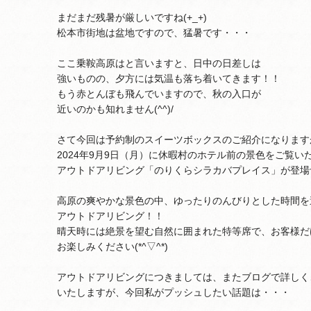
まだまだ残暑が厳しいですね(+_+)
松本市街地は盆地ですので、猛暑です・・・
ここ乗鞍高原はと言いますと、日中の日差しは
強いものの、夕方には気温も落ち着いてきます！！
もう赤とんぼも飛んでいますので、秋の入口が
近いのかも知れません(^^)/
さて今回は予約制のスイーツボックスのご紹介になります
2024年9月9日（月）に休暇村のホテル前の景色をご覧い
アウトドアリビング「のりくらシラカバプレイス」が登場
高原の爽やかな景色の中、ゆったりのんびりとした時間を
アウトドアリビング！！
晴天時には絶景を望む自然に囲まれた特等席で、お客様だ
お楽しみください(*^▽^*)
アウトドアリビングにつきましては、またブログで詳しく
いたしますが、今回私がプッシュしたい話題は・・・