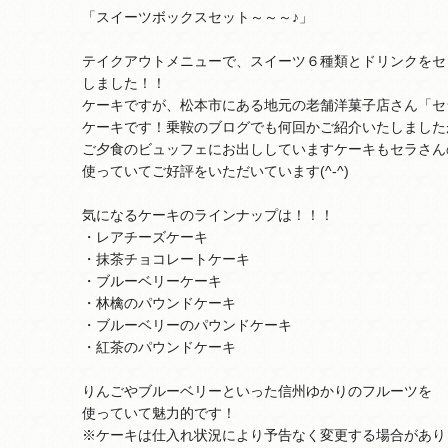
「スイーツボックスセット～～～♪」
テイクアウトメニューで、スイーツ６種類とドリンクをセ
しました！！
ケーキですが、松本市にある地元の老舗洋菓子店さん「セ
ケーキです！乗鞍のブログでも何回かご紹介いたしました
ご夕食のビュッフェにお出ししていますケーキもセラさん
使っていてご好評をいただいています(^-^)
気になるケーキのラインナップは！！！
・レアチーズケーキ
・抹茶チョコレートケーキ
・ブルーベリーケーキ
・林檎のパウンドケーキ
・ブルーベリーのパウンドケーキ
・紅茶のパウンドケーキ
りんごやブルーベリーといった信州ゆかりのフルーツを
使っていて魅力的です！
※ケーキは仕入れ状況により予告なく変更する場合があり