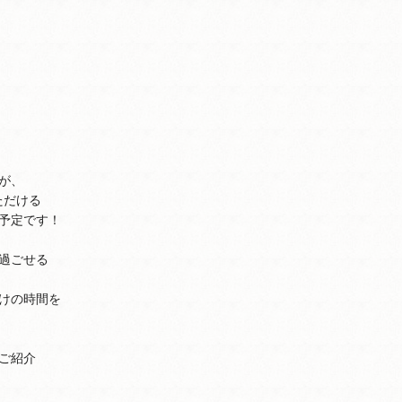
が、
ただける
予定です！
過ごせる
けの時間を
ご紹介