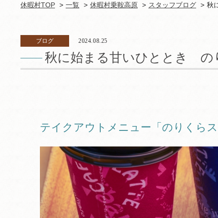
休暇村TOP
一覧
休暇村乗鞍高原
スタッフブログ
秋
ブログ
2024.08.25
秋に始まる甘いひととき の
テイクアウトメニュー「のりくらス