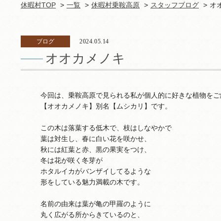
休暇村TOP
一覧
休暇村乗鞍高原
スタッフブログ
オ
ブログ
2024.05.14
オオカメノキ
今回は、乗鞍高原で見られる私が個人的に好きな植物をご
【オオカメノキ】別名【ムシカリ】です。
この木は落葉する低木で、枝はしなやかで
葉は対生し、春に白い花を咲かせ、
秋には紅葉と赤、黒の果実をつけ、
冬は花が咲く冬芽が
ホタルイカがバンザイしてるような
形をしている魅力満載の木です。
名前の由来は葉が亀の甲羅のように
丸く広がる所からきているのと、