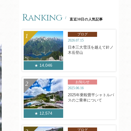
Ranking
直近30日の人気記事
ブログ
2026.07.15
日本三大雪渓を越えて針ノ
木岳登山
14,046
お知らせ
2025.06.16
2025年乗鞍畳平シャトルバ
スのご乗車について
12,574
ブログ