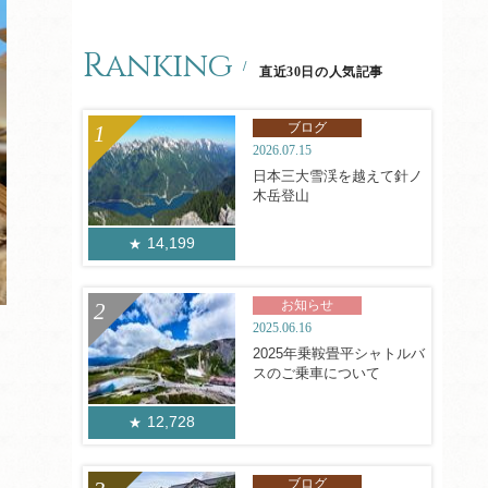
Ranking
直近30日の人気記事
ブログ
2026.07.15
日本三大雪渓を越えて針ノ
木岳登山
14,199
お知らせ
2025.06.16
2025年乗鞍畳平シャトルバ
スのご乗車について
12,728
ブログ