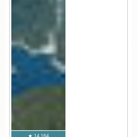
14,164