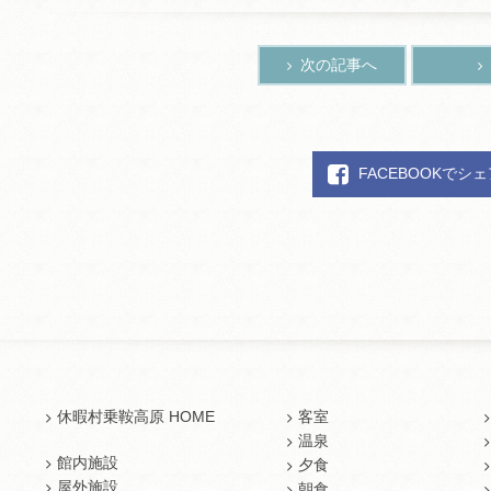
次の記事へ
FACEBOOKでシ
休暇村乗鞍高原 HOME
客室
温泉
館内施設
夕食
屋外施設
朝食