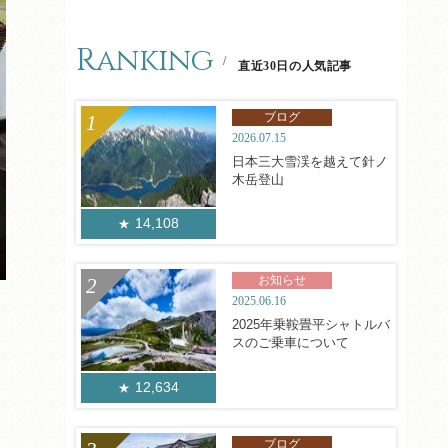
Ranking
直近30日の人気記事
ブログ
2026.07.15
日本三大雪渓を越えて針ノ
木岳登山
14,108
お知らせ
2025.06.16
2025年乗鞍畳平シャトルバ
スのご乗車について
12,634
ブログ