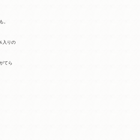
も。
％入りの
がてら