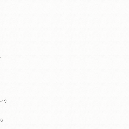
。
いう
も