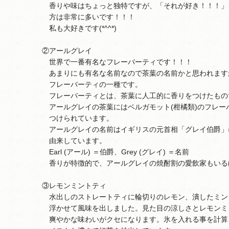
香りや味はちょっと独特ですが、「それが好き！！！」
方は非常に多いです！！！
私も大好きです(*^^*)
②アールグレイ
世界で一番有名なフレーバーティです！！！
あまりにも有名な名前なので茶葉の名前かと思われます
フレーバーティの一種です。
フレーバーティとは、茶葉に人工的に香りをつけたもの
アールグレイの茶葉にはベルガモット(柑橘類)のフレー
つけられています。
アールグレイの名前はイギリスの元首相「グレイ伯爵」
由来しています。
Earl (アール) ＝伯爵、Grey (グレイ) ＝名前
香りが特徴的で、アールグレイの焼酎割の愛飲家もいる
③レモンミントティ
水出しのストレートティに輪切りのレモン、潰したミン
浮かせて風味を出しました。見た目の涼しさとレモンミ
爽やかな味わいがクセになります。氷を入れる事を計算