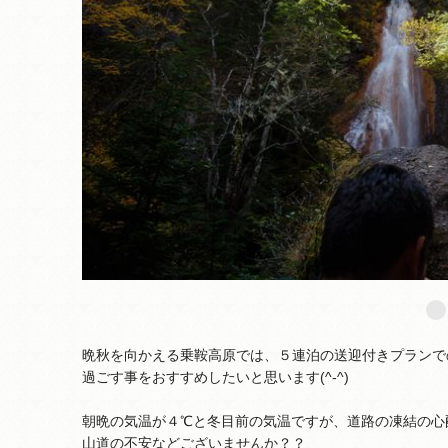
晩秋を向かえる乗鞍高原では、５連泊の送迎付きプランで
過ごす事をおすすめしたいと思います(^-^)
朝晩の気温が４℃と冬目前の気温ですが、道路の凍結の心
山道の不安などございませんか？？