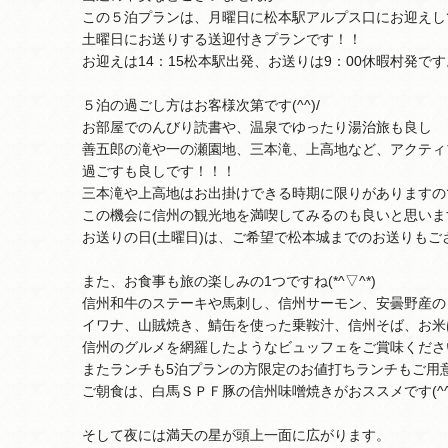
この５泊プランは、月曜日に松本駅アルプス口にお迎えし
土曜日にお送りする送迎付きプランです！！
お迎えは14：15松本駅出発、お送りは9：00休暇村発です
５泊の過ごし方はお客様次第です(^^)/
お部屋でのんびり読書や、温泉でゆったり湯治旅も良し
善五郎の滝や一の瀬園地、三本滝、上高地など、アクティ
過ごすも良しです！！！
三本滝や上高地はお出掛けできる時期に限りがありますの
この機会に信州の観光地を満喫してみるのも良いと思いま
お送りの日(土曜日)は、ご希望で松本城までのお送りもご
また、お食事も旅の楽しみの1つですね(*^▽^*)
信州和牛のステーキや馬刺し、信州サーモン、安曇野産の
イワナ、山賊焼き、鯖缶を使った乗鞍汁、信州そば、お米
信州のグルメを網羅したようなビュッフェをご賞味くださ
またランチも5泊プランの方限定のお値打ちランチもご用
ご朝食は、白馬ＳＰＦ豚の信州味噌焼きがおススメです(^^
そして夜には満天の星が頭上一面に広がります。