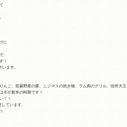
て
。
ブに
で、
す！
ざいます。
りんご、安曇野産の栗、ニジマスの焼き物、ラム肉のグリル、信州大王
は今が新米の時期です！
い！！
意しています。
♪