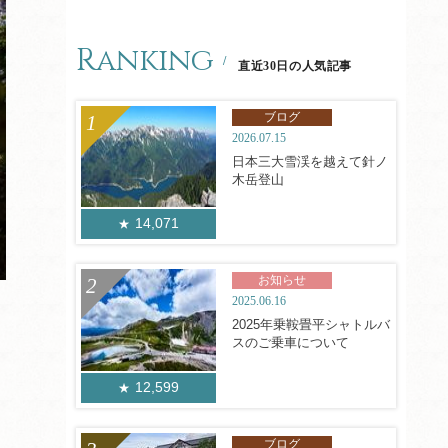
Ranking
直近30日の人気記事
ブログ
2026.07.15
日本三大雪渓を越えて針ノ
木岳登山
14,071
お知らせ
2025.06.16
2025年乗鞍畳平シャトルバ
スのご乗車について
12,599
ブログ