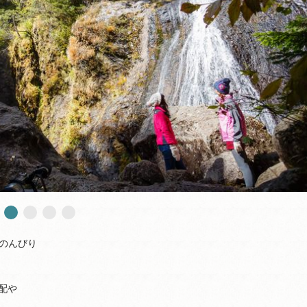
のんびり
配や