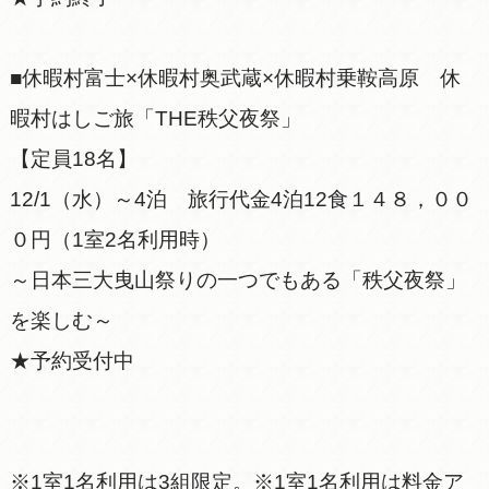
■休暇村富士×休暇村奥武蔵×休暇村乗鞍高原 休
暇村はしご旅「THE秩父夜祭」
【定員18名】
12/1（水）～4泊 旅行代金4泊12食１４８，００
０円（1室2名利用時）
～日本三大曳山祭りの一つでもある「秩父夜祭」
を楽しむ～
★予約受付中
※1室1名利用は3組限定。※1室1名利用は料金ア