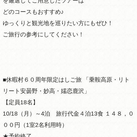
を厳選してご用意したツアーは
どのコースもおすすめ♪
ゆっくりと観光地を巡りたい方にもぜひ！
ご旅行の参考にしてください！
■休暇村６０周年限定はしご旅 「乗鞍高原・リト
リート安曇野・妙高・嬬恋鹿沢」
【定員18名】
10/18（月）～4泊 旅行代金４泊13食 １４８，０
００円（1室2名利用時）
★予約終了