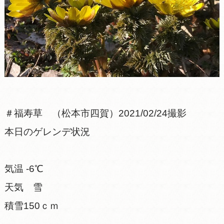
＃福寿草 （松本市四賀）2021/02/24撮影
本日のゲレンデ状況
気温 -6℃
天気 雪
積雪150ｃｍ