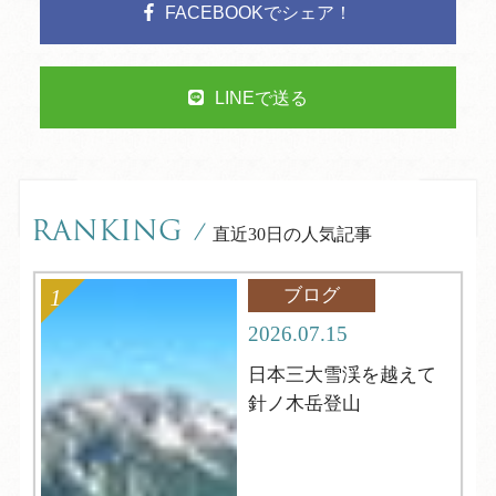
FACEBOOKでシェア！
LINEで送る
RANKING
/
直近30日の人気記事
ブログ
2026.07.15
日本三大雪渓を越えて
針ノ木岳登山