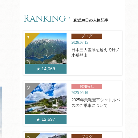
Ranking
直近30日の人気記事
ブログ
2026.07.15
日本三大雪渓を越えて針ノ
木岳登山
14,069
お知らせ
2025.06.16
2025年乗鞍畳平シャトルバ
スのご乗車について
12,597
ブログ