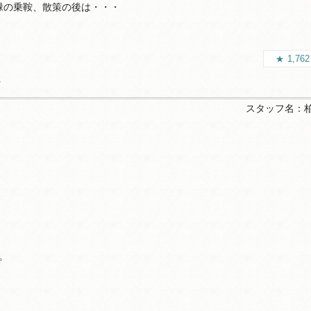
緑の乗鞍、散策の後は・・・
1,76
・
スタッフ名：
。