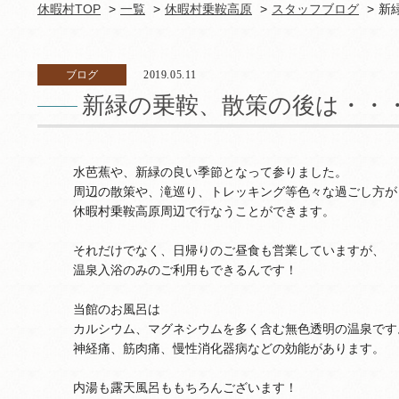
休暇村TOP
一覧
休暇村乗鞍高原
スタッフブログ
新
ブログ
2019.05.11
新緑の乗鞍、散策の後は・・
水芭蕉や、新緑の良い季節となって参りました。
周辺の散策や、滝巡り、トレッキング等色々な過ごし方が
休暇村乗鞍高原周辺で行なうことができます。
それだけでなく、日帰りのご昼食も営業していますが、
温泉入浴のみのご利用もできるんです！
当館のお風呂は
カルシウム、マグネシウムを多く含む無色透明の温泉です
神経痛、筋肉痛、慢性消化器病などの効能があります。
内湯も露天風呂ももちろんございます！