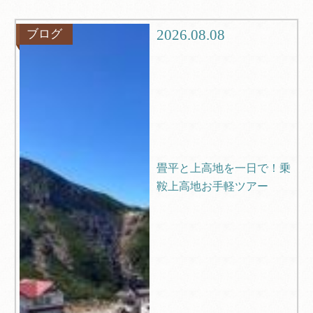
グルメ
観光
2026.08.08
ブログ
ブログ
Q＆A
畳平と上高地を一日で！乗
鞍上高地お手軽ツアー