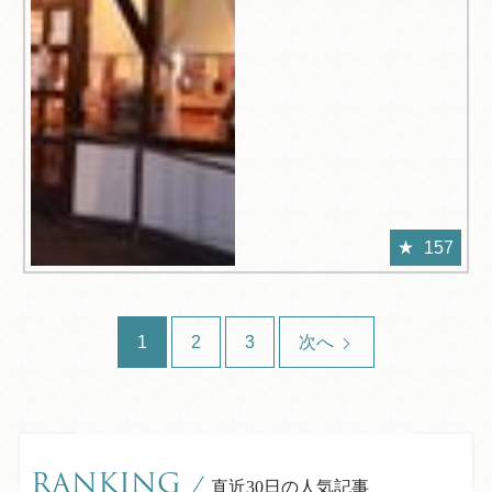
157
1
2
3
次へ
RANKING
/
直近30日の人気記事