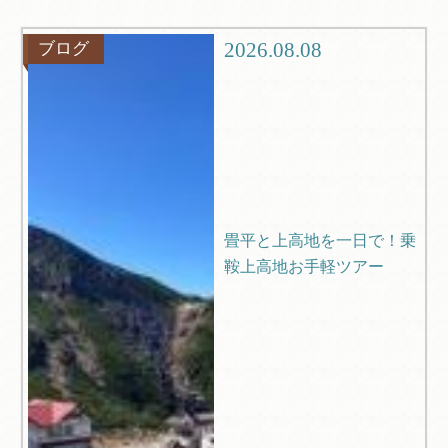
グルメ
観光
2026.08.08
ブログ
ブログ
Q＆A
畳平と上高地を一日で！乗
鞍上高地お手軽ツアー