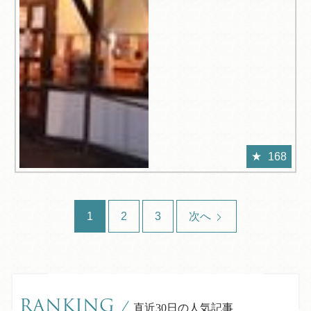
168
1
2
3
次へ
RANKING
/
直近30日の人気記事