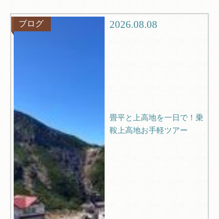
グルメ
観光
2026.08.08
ブログ
ブログ
Q＆A
畳平と上高地を一日で！乗
鞍上高地お手軽ツアー