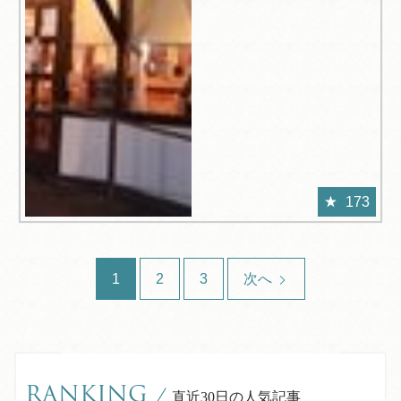
173
1
2
3
次へ
RANKING
/
直近30日の人気記事