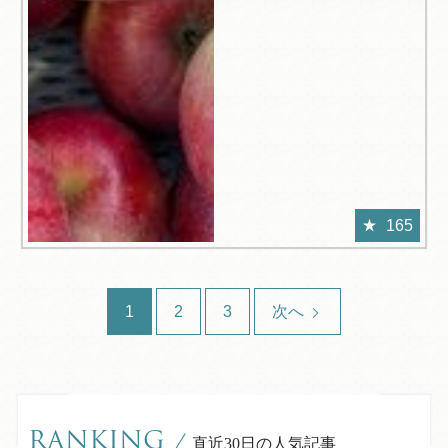
165
1
2
3
次へ
RANKING
/
直近30日の人気記事