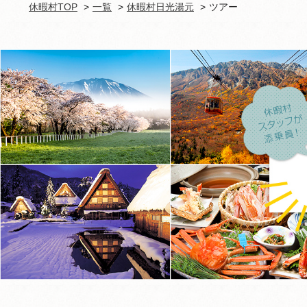
休暇村TOP
一覧
休暇村日光湯元
ツアー