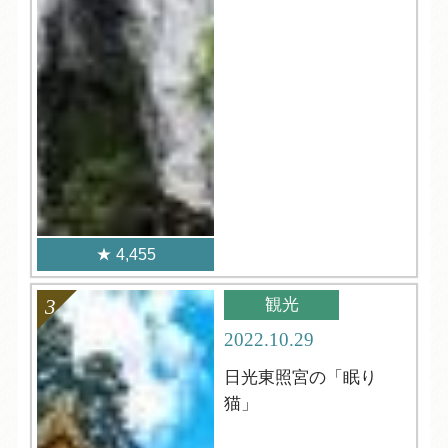
4,455
観光
2022.10.29
日光東照宮の「眠り
猫」