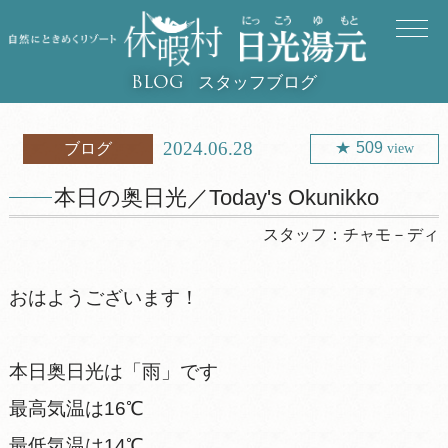
スタッフブログ
BLOG
2024.06.28
509
ブログ
view
本日の奥日光／Today's Okunikko
スタッフ：
チャモ－ディ
おはようございます！
本日奥日光は「雨」です
最高気温は16℃
最低気温は14℃