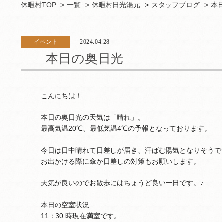
休暇村TOP
一覧
休暇村日光湯元
スタッフブログ
本
イベント
2024.04.28
本日の奥日光
こんにちは！
本日の奥日光の天気は「晴れ」。
最高気温20℃、最低気温4℃の予報となっております。
今日は日中晴れて日差しが届き、汗ばむ陽気となりそうで
お出かける際に傘か日差しの対策もお願いします。
天気が良いのでお散歩にはちょうど良い一日です。♪
本日の空室状況
11：30 時現在満室です。