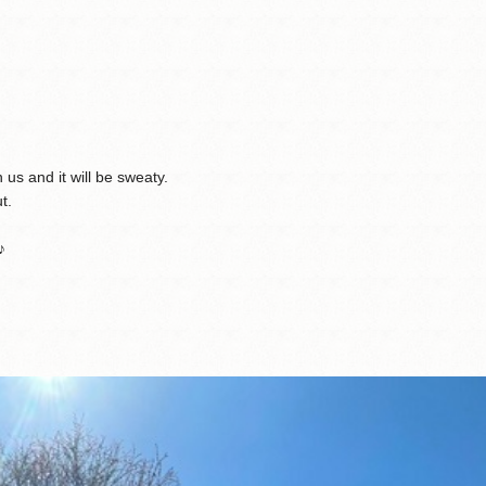
 us and it will be sweaty.
t.
♪