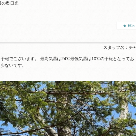
日の奥日光
605
スタッフ名：
チ
予報でございます。 最高気温は24℃最低気温は10℃の予報となってお
は少ないです。