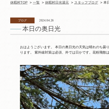
休暇村TOP
一覧
休暇村日光湯元
スタッフブログ
本
ブログ
2024.04.26
本日の奥日光
おはようございます。 本日の奥日光の天気は晴れのち曇り
ります。 紫外線対策は必須、外では日かです。花粉飛散