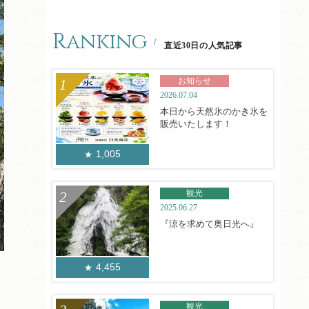
Ranking
直近30日の人気記事
お知らせ
2026.07.04
本日から天然氷のかき氷を
販売いたします！
1,005
観光
2025.06.27
『涼を求めて奥日光へ』
4,455
観光