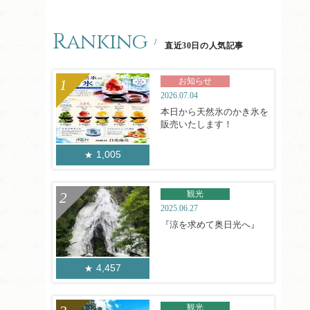
Ranking
直近30日の人気記事
お知らせ
2026.07.04
本日から天然氷のかき氷を
販売いたします！
1,005
観光
2025.06.27
『涼を求めて奥日光へ』
4,457
観光