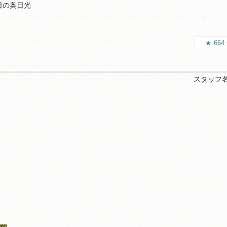
日の奥日光
664
スタッフ