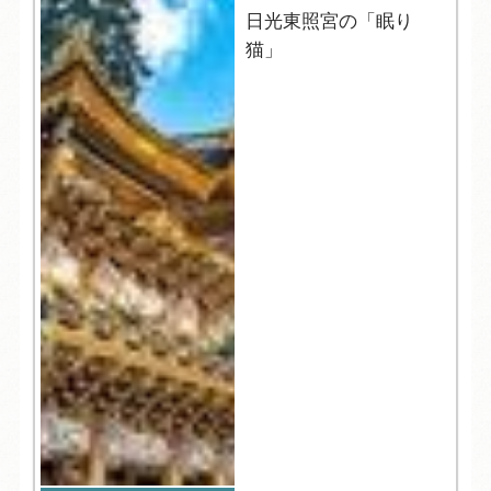
日光東照宮の「眠り
猫」