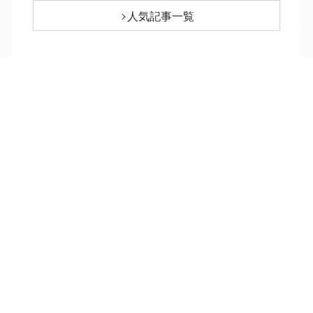
人気記事一覧
ARCHIVE
/
月別アーカイブ
TEL
ログイン
宿泊予約
空室検索
2026年 (190)
08月 (5)
2025年 (391)
07月 (28)
12月 (24)
2024年 (660)
06月 (28)
11月 (29)
12月 (42)
2023年 (656)
05月 (30)
10月 (33)
11月 (52)
12月 (55)
2022年 (337)
04月 (27)
09月 (28)
10月 (59)
11月 (58)
12月 (32)
03月 (30)
2021年 (358)
08月 (31)
09月 (56)