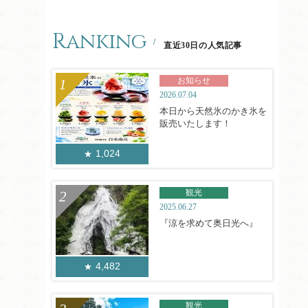
Ranking
直近30日の人気記事
お知らせ
2026.07.04
本日から天然氷のかき氷を
販売いたします！
1,024
観光
2025.06.27
『涼を求めて奥日光へ』
4,482
観光