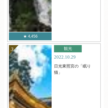
4,456
観光
2022.10.29
日光東照宮の「眠り
猫」