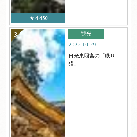
4,450
観光
2022.10.29
日光東照宮の「眠り
猫」