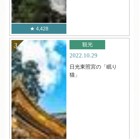
4,428
観光
2022.10.29
日光東照宮の「眠り
猫」