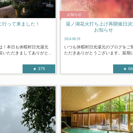
お知らせ
eQに行って来ました！
湯ノ湖花火打ち上げ再開催日決
お知らせ
2024.08.29
は！本日も休暇村日光湯元
いつも休暇村日光湯元のブログをご
いただきましてありがと...
ただきありがとうございます。延期にな
375
6