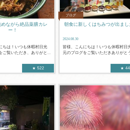
ブログ
眺めながら絶品薬膳カレ
朝食に新しくはちみつが出まし
ー！
2024.08.30
にちは！いつも休暇村日光
皆様、こんにちは！いつも休暇村日
ご覧いただき、ありがと...
元のブログをご覧いただきありがとうご
522
4