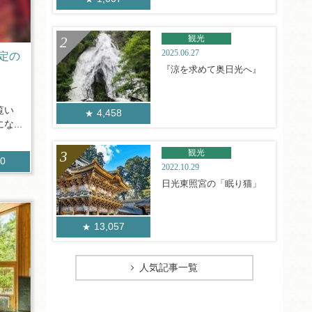
観光
2025.06.27
定の
『涼を求めて奥日光へ』
覧い
4,458
...
観光
60
2022.10.29
日光東照宮の「眠り猫」
13,057
人気記事一覧