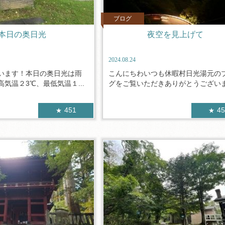
ブログ
本日の奥日光
夜空を見上げて
2024.08.24
います！本日の奥日光は雨
こんにちわいつも休暇村日光湯元の
気温２3℃、最低気温１...
グをご覧いただきありがとうございます
451
4