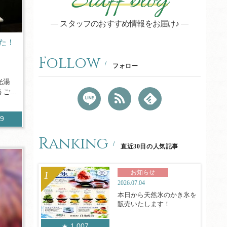
Staff blog
スタッフのおすすめ情報をお届け♪
た！
Follow
フォロー
光湯
...
49
Ranking
直近30日の人気記事
お知らせ
2026.07.04
本日から天然氷のかき氷を
販売いたします！
1,007