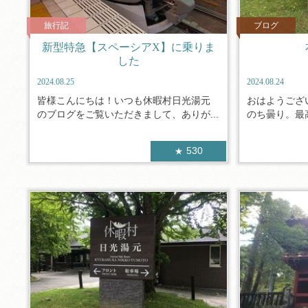
旅行記
ブログ
新型特急【スペーシアX】に乗りま
した
2024.08.25
2024.08.24
皆様こんにちは！いつも休暇村日光湯元
おはようござ
のブログをご覧いただきまして、ありが...
のち曇り。最高
530