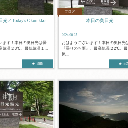
ブログ
Today's Okunikko
本日の奥日光
2024.08.25
います！本日の奥日光は曇
おはようございます！本日の奥日光
気温２3℃、最低気温１...
『曇りのち雨』。最高気温２2℃、最
気...
388
5