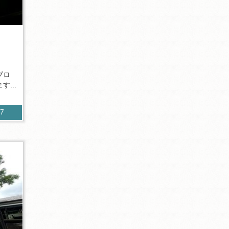
ブロ
...
57