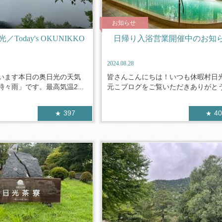
お知らせ
Today's OKUNIKKO
日帰り入浴営業開催中のお知
2024.08.28
います本日の奥日光の天気
皆さんこんにちは！いつも休暇村日
々雨」です。最高気温2...
元こブログをご覧いただきありがとうご
397
4