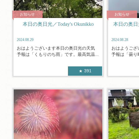
お知らせ
お知らせ
本日の奥日光／Today's Okunikko
本日の奥日光／
2024.08.29
2024.08.28
おはようございます本日の奥日光の天気
おはようござ
予報は「くもりのち雨」です。最高気温...
予報は「曇り時
391