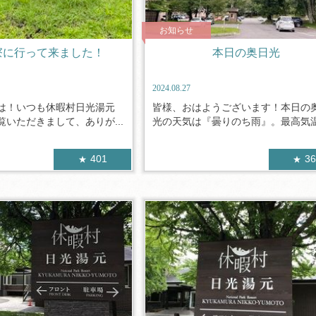
お知らせ
寮に行って来ました！
本日の奥日光
2024.08.27
は！いつも休暇村日光湯元
皆様、おはようございます！本日の
いただきまして、ありが...
光の天気は『曇りのち雨』。最高気温2
401
3