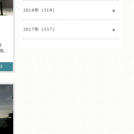
2018年（318）
2017年（157）
は
低
23