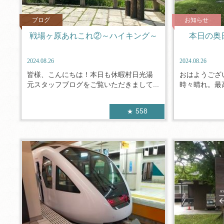
ブログ
お知らせ
戦場ヶ原あれこれ②～ハイキング～
本日の奥日光／
2024.08.26
2024.08.26
皆様、こんにちは！本日も休暇村日光湯
おはようござ
元スタッフブログをご覧いただきまして...
時々晴れ。最高
558