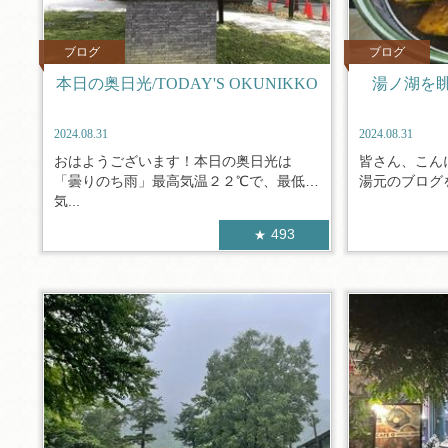
ブログ
ブログ
本日の奥日光/TODAY'S OKUNIKKO
湯ノ湖を
2024.08.31
2024.08.31
おはようございます！本日の奥日光は
皆さん、こん
「曇りのち雨」最高気温２２℃で、最低
湯元のブログを
気...
493