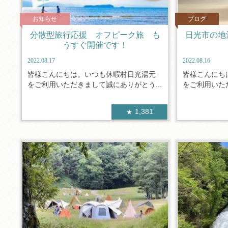
お知らせ
ブログ
分散型旅行応援 オフピーク旅 も
日光市の地
うすぐ開催です！
2022.08.17
2022.08.16
皆様こんにちは。いつも休暇村日光湯元
皆様こんにち
をご利用いただきまして誠にありがとう...
をご利用いただ
1,381