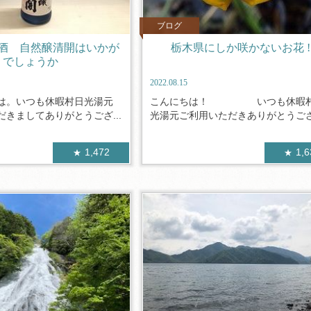
ブログ
酒 自然醸清開はいかが
栃木県にしか咲かないお花 !
でしょうか
2022.08.15
は。いつも休暇村日光湯元
こんにちは！ いつも休暇
きましてありがとうござ...
光湯元ご利用いただきありがとうござい
1,472
1,