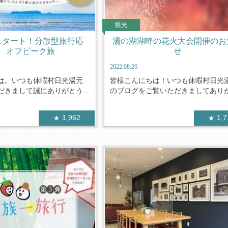
観光
スタート！分散型旅行応
湯の湖湖畔の花火大会開催のお
 オフピーク旅
せ
2022.08.26
は。いつも休暇村日光湯元
皆様こんにちは！いつも休暇村日光
きまして誠にありがとう...
のブログをご覧いただきましてありがと
1,962
1,