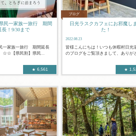
ブログ
県民一家族一旅行 期間
日光ラスクカフェにお邪魔し
延長！9/30まで
た！
2022.08.23
民一家族一旅行 期間延長
皆様こんにちは！いつも休暇村日光
！ ☆☆【県民割】県民...
のブログをご覧頂きまして、ありがとう
6,561
1,