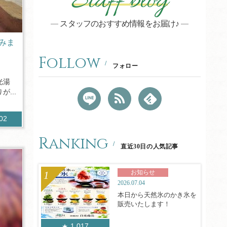
Staff blog
スタッフのおすすめ情報をお届け♪
みま
Follow
フォロー
光湯
...
902
Ranking
直近30日の人気記事
お知らせ
2026.07.04
本日から天然氷のかき氷を
販売いたします！
1,017