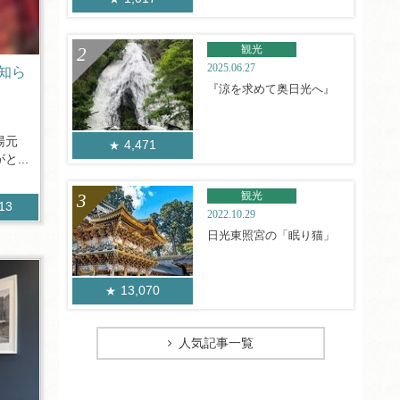
観光
2025.06.27
知ら
『涼を求めて奥日光へ』
湯元
4,471
...
観光
713
2022.10.29
日光東照宮の「眠り猫」
13,070
人気記事一覧