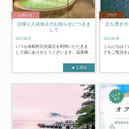
お知らせ
ブログ
日帰り入浴休止のお知らせにつきま
立ち漕ぎボ
して
2022.08.31
2022.08.30
いつも休暇村日光湯元を利用いただきま
こんにちは！
して誠にありがとうございます。温泉棟...
グをご覧頂きあ
1,653