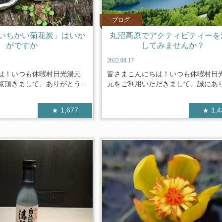
ブログ
いちかい菊花炭」はいか
丸沼高原でアクティビティーを
がですか
してみませんか？
2022.08.17
は！いつも休暇村日光湯元
皆さまこんにちは！いつも休暇村日
頂きまして、ありがとう...
元をご利用いただきまして、誠にありが
1,677
1,