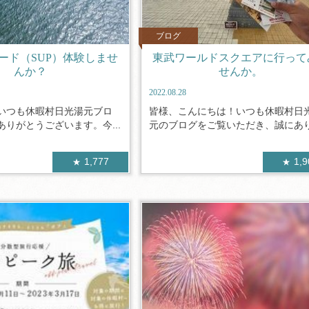
ブログ
ード（SUP）体験しませ
東武ワールドスクエアに行って
んか？
せんか。
2022.08.28
いつも休暇村日光湯元ブロ
皆様、こんにちは！いつも休暇村日
りがとうございます。今...
元のブログをご覧いただき、誠にありが
1,777
1,