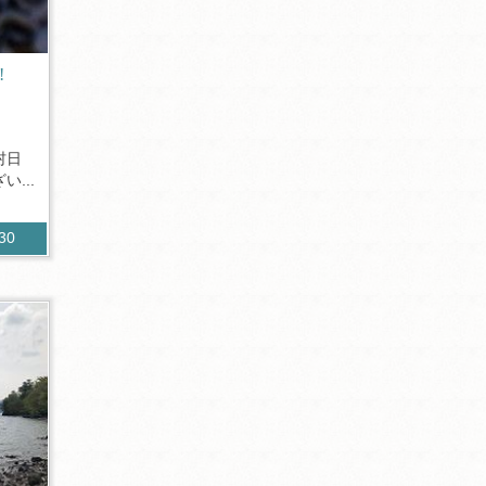
!
村日
...
630