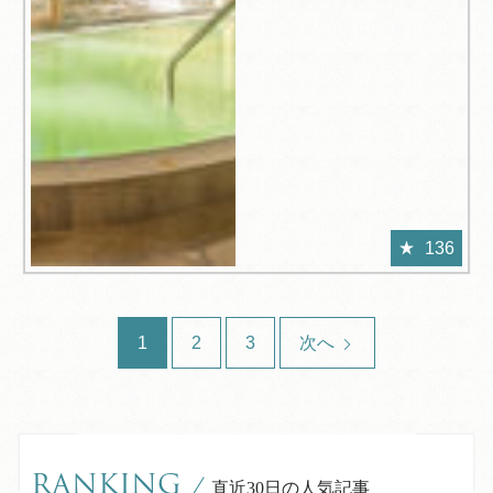
136
1
2
3
次へ
RANKING
/
直近30日の人気記事