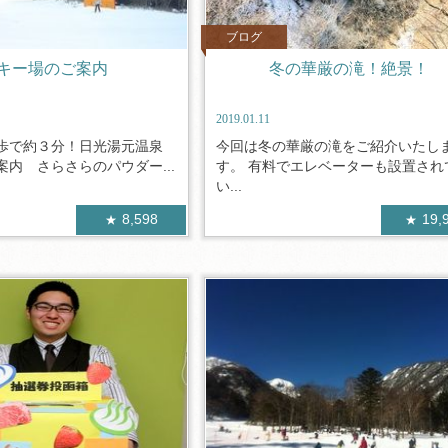
ブログ
キー場のご案内
冬の華厳の滝！絶景！
2019.01.11
歩で約３分！日光湯元温泉
今回は冬の華厳の滝をご紹介いたし
内 さらさらのパウダー...
す。 有料でエレベーターも設置され
い...
8,598
19,