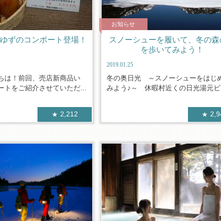
お知らせ
宮ゆずのコンポート登場！
スノーシューを履いて、冬の森
を歩いてみよう！
2019.01.25
ちは！前回、売店新商品い
冬の奥日光 ～スノーシューをはじ
トをご紹介させていただ...
みよう♪～ 休暇村近くの日光湯元ビジ
2,212
2,