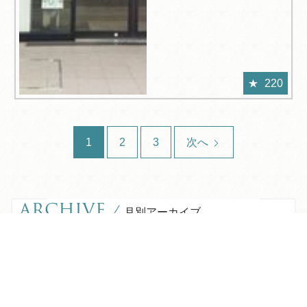
220
1
2
3
次へ
ARCHIVE
/
月別アーカイブ
TEL
ログイン
宿泊予約
空室検索
2026年 (190)
08月 (5)
2025年 (391)