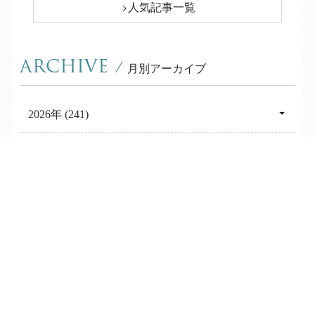
人気記事一覧
ARCHIVE
/
月別アーカイブ
2026年 (241)
10月 (1)
2025年 (360)
09月 (3)
TEL
ログイン
宿泊予約
空室検索
12月 (36)
2024年 (264)
08月 (13)
11月 (35)
12月 (22)
2023年 (267)
07月 (31)
10月 (33)
11月 (20)
12月 (19)
2022年 (292)
06月 (30)
09月 (30)
10月 (22)
11月 (19)
12月 (22)
05月 (34)
2021年 (293)
08月 (31)
09月 (20)
10月 (23)