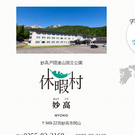
妙高戸隠連山国立公園
〒949-2235
妙高市関山