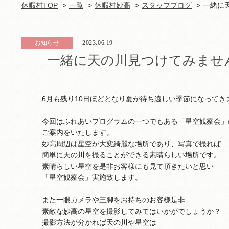
休暇村TOP
一覧
休暇村妙高
スタッフブログ
一緒に
お知らせ
2023.06.19
一緒に天の川見つけてみませ
6月も残り10日ほどとなり夏が待ち遠しい季節になってき
今回はふれあいプログラムの一つでもある「星空観察会」
ご案内をいたします。
妙高周辺は星空が大変綺麗な場所であり、写真で撮れば
簡単に天の川を撮ることができる素晴らしい場所です。
素晴らしい星空を是非お客様にも見て頂きたいと思い
「星空観察会」実施致します。
また一眼カメラや三脚をお持ちのお客様是非
素敵な妙高の星空を撮影してみてはいかがでしょうか？
撮影方法が分かれば天の川や星空は