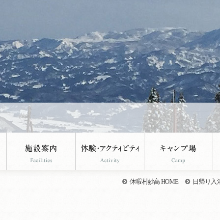
休暇村妙高 HOME
日帰り入