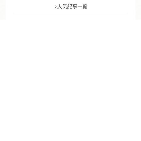
人気記事一覧
ARCHIVE
/
月別アーカイブ
TEL
ログイン
宿泊予約
空室検索
2026年 (240)
10月 (1)
2025年 (360)
09月 (3)
12月 (36)
2024年 (264)
08月 (12)
11月 (35)
12月 (22)
2023年 (267)
07月 (31)
10月 (33)
11月 (20)
12月 (19)
2022年 (292)
06月 (30)
09月 (30)
10月 (22)
11月 (19)
12月 (22)
05月 (34)
2021年 (293)
08月 (31)
09月 (20)