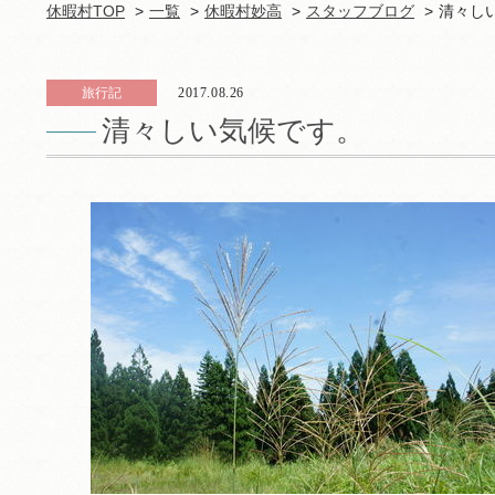
休暇村TOP
一覧
休暇村妙高
スタッフブログ
清々し
旅行記
2017.08.26
清々しい気候です。