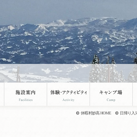
休暇村妙高 HOME
日帰り入