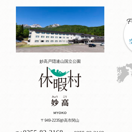
妙高戸隠連山国立公園
〒949-2235
妙高市関山