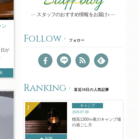
Staff blog
スタッフのおすすめ情報をお届け♪
ラン
Follow
フォロー
な日が
.
06
Ranking
直近30日の人気記事
キャンプ
2026.07.08
標高1300ｍ夜のキャンプ場
の過ごし方
508