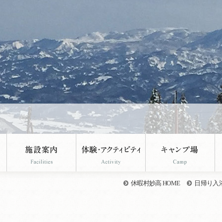
休暇村妙高 HOME
日帰り入