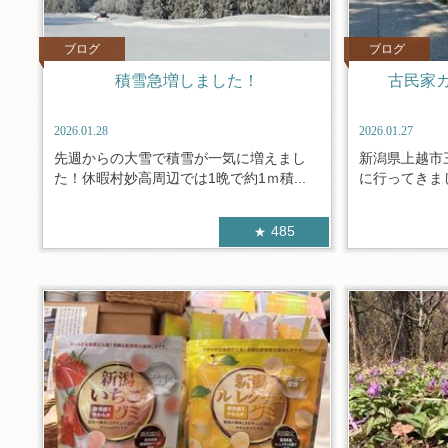
ブログ
ブログ
積雪急増しました！
古民家
2026.01.28
2026.01.27
先週からの大雪で積雪が一気に増えまし
新潟県上越市
た！休暇村妙高周辺では1晩で約1ｍ積...
に行ってきまし
485