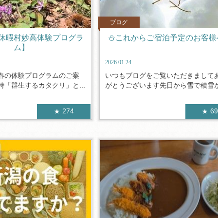
ブログ
休暇村妙高体験プログラ
⛄これからご宿泊予定のお客様
ム】
2026.01.24
春の体験プログラムのご案
いつもブログをご覧いただきまして
「群生するカタクリ」と...
がとうございます先日から雪で積雪が増
274
6