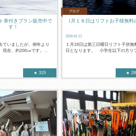
ブログ
ト券付きプラン販売中で
1月１８日はリフトお子様無料
す！
2026.01.15
出ていましたが、例年より
１月18日は第三日曜日リフト子供無
現在、約200㎝です。...
日となります。 小学生以下の方リフ.
325
2