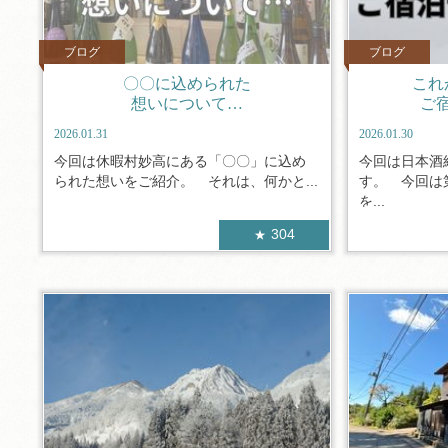
ブログ
ブログ
〇〇に込められた
これ
想いについて…
ご
2026.01.31
2026.01.30
今回は休暇村妙高にある「〇〇」に込め
今回は日本酒
られた想いをご紹介。 それは、何かと...
す。 今回は
を...
304