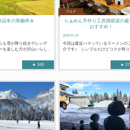
ブログ
絶品冬の寒鰤丼🍚
らぁめん手作り工房満留栄の最
おすすめ！
2026.01.18
らも雪が降り続きゲレンデ
今回は最近ハマっているラーメンの
を楽しむ方が沢山いらし...
介です♪ シンプルだけどコクが有り、
345
2