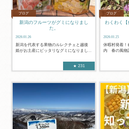
ブログ
ブログ
新潟のフルーツがグミになりまし
わくわく【
た。
2026.01.26
2026.01.25
新潟を代表する果物のルレクチェと越後
休暇村発着！
姫がお土産にピッタリなグミになりまし...
内 春の風物詩
231