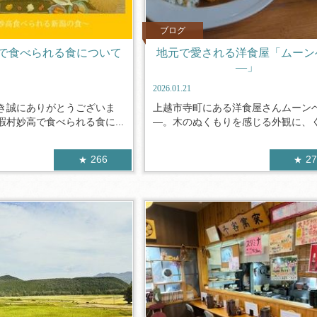
ブログ
で食べられる食について
地元で愛される洋食屋「ムーン
―」
2026.01.21
き誠にありがとうございま
上越市寺町にある洋食屋さんムーン
村妙高で食べられる食に...
―。木のぬくもりを感じる外観に、くま
266
2