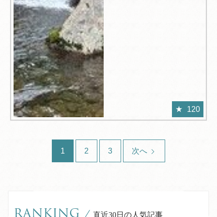
120
1
2
3
次へ
RANKING
/
直近30日の人気記事