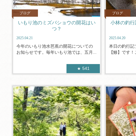
ブログ
ブログ
いもり池のミズバショウの開花はい
小林の釣行
つ？
2025.04.21
2025.04.20
今年のいもり池水芭蕉の開花についての
本日の釣行記
お知らせです。毎年いもり池では、五月...
【鯵】です！こ
541