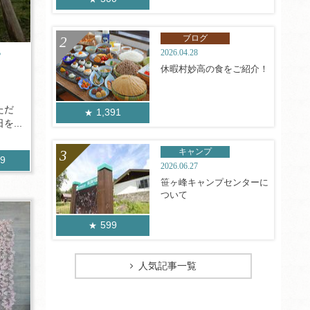
ブログ
2026.04.28
？
休暇村妙高の食をご紹介！
ただ
1,391
...
キャンプ
99
2026.06.27
笹ヶ峰キャンプセンターに
ついて
599
人気記事一覧