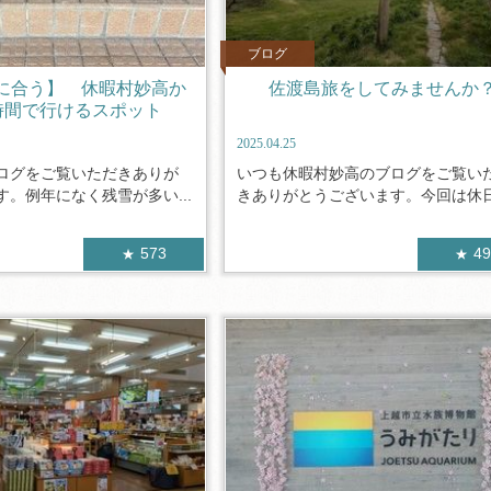
ブログ
に合う】 休暇村妙高か
佐渡島旅をしてみませんか
時間で行けるスポット
2025.04.25
ログをご覧いただきありが
いつも休暇村妙高のブログをご覧い
。例年になく残雪が多い...
きありがとうございます。今回は休日を
573
4