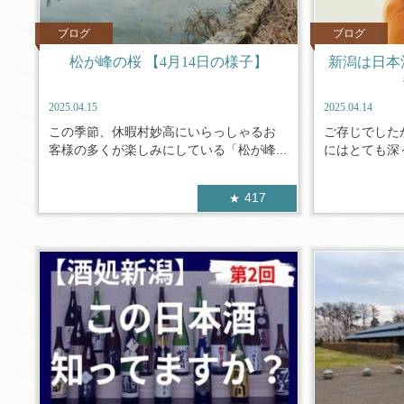
ブログ
ブログ
松が峰の桜 【4月14日の様子】
新潟は日本
2025.04.15
2025.04.14
この季節、休暇村妙高にいらっしゃるお
ご存じでした
客様の多くが楽しみにしている「松が峰...
にはとても深～
417