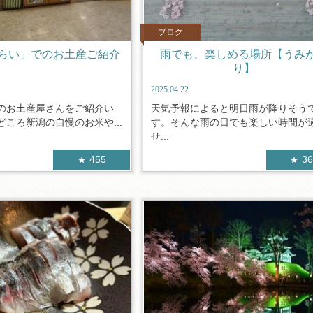
ブログ
らい」でのお土産ご紹介
雨でも、楽しめる場所【うみ
り】
2025.04.22
のお土産屋さんをご紹介い
天気予報によると明日雨が降りそう
ころ新潟の自慢のお米や...
す。そんな雨の日でも楽しい時間が
せ...
455
3