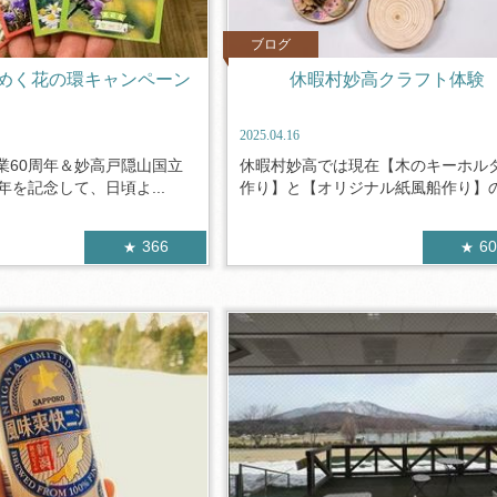
ブログ
めく花の環キャンペーン
休暇村妙高クラフト体験
2025.04.16
業60周年＆妙高戸隠山国立
休暇村妙高では現在【木のキーホル
年を記念して、日頃よ...
作り】と【オリジナル紙風船作り】の2
366
6