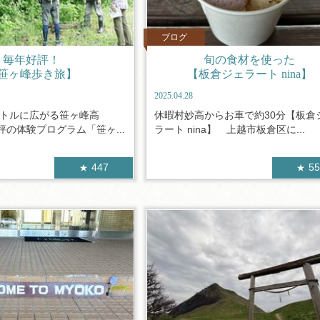
ブログ
毎年好評！
旬の食材を使った
笹ヶ峰歩き旅】
【板倉ジェラート nina】
2025.04.28
ートルに広がる笹ヶ峰高
休暇村妙高からお車で約30分【板倉
の体験プログラム「笹ヶ...
ラート nina】 上越市板倉区に...
447
5