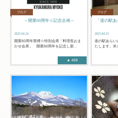
ブログ
ブログ
～開業60周年☆記念企画～
「道の駅あ
2025.04.24
2025.04.23
開業60周年禁煙☆特別会席「料理長おま
道の駅あらい
かせ会席」 開業60周年を記念し新...
たします。米ど
468