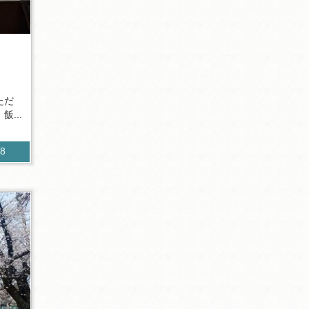
ただ
...
08