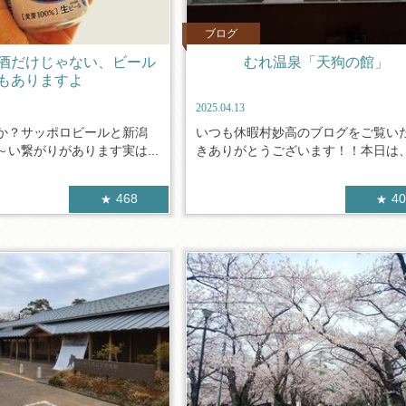
ブログ
酒だけじゃない、ビール
むれ温泉「天狗の館」
もありますよ
2025.04.13
か？サッポロビールと新潟
いつも休暇村妙高のブログをご覧い
い繋がりがあります実は...
きありがとうございます！！本日は、飯
468
4