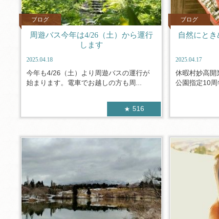
ブログ
ブログ
周遊バス今年は4/26（土）から運行
自然にとき
します
2025.04.18
2025.04.17
今年も4/26（土）より周遊バスの運行が
休暇村妙高開
始まります。電車でお越しの方も周...
公園指定10周
516