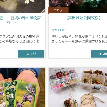
ブログ
記 ～新潟の春の風物詩
【高田城址公園夜桜】
「鯵」～
2025.04.19
ブログは新潟の春の風物詩
寒い日が続き、開花が例年より少し
の時期なると全国的に比...
ましたが今年も無事に満開の桜を見るこ
433
3