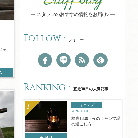
Staff blog
スタッフのおすすめ情報をお届け♪
Follow
フォロー
ジェ
59
Ranking
直近30日の人気記事
キャンプ
2026.07.08
標高1300ｍ夜のキャンプ場
の過ごし方
500