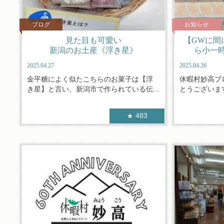
ブログ
お知らせ
見た目も可愛い
【GWに間
新潟のお土産《浮き星》
ら小一
2025.04.27
2025.04.26
金平糖によく似たこちらのお菓子は【浮
休暇村妙高ブ
き星】と言い、新潟市で作られている伝...
とうございます
483