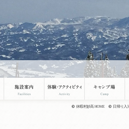
休暇村妙高 HOME
日帰り入