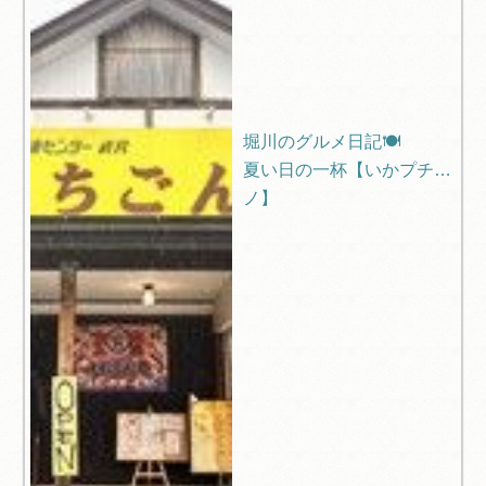
堀川のグルメ日記🍽️
夏い日の一杯【いかプチー
ノ】