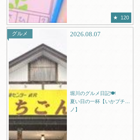
120
2026.08.07
グルメ
堀川のグルメ日記🍽️
夏い日の一杯【いかプチー
ノ】