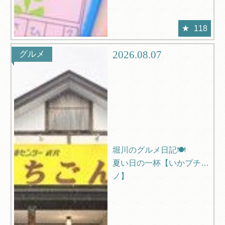
118
2026.08.07
グルメ
堀川のグルメ日記🍽️
夏い日の一杯【いかプチー
ノ】