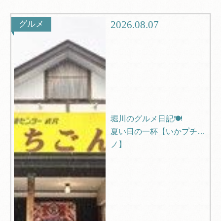
グルメ
観光
2026.08.07
グルメ
ブログ
Q＆A
堀川のグルメ日記🍽️
夏い日の一杯【いかプチー
ノ】