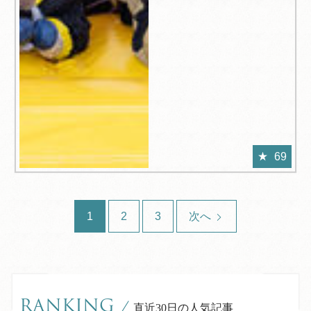
69
1
2
3
次へ
RANKING
/
直近30日の人気記事