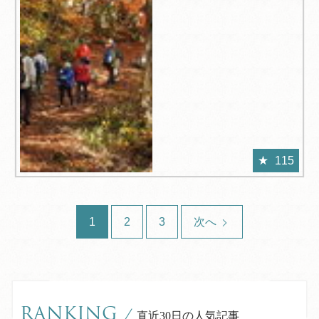
115
1
2
3
次へ
RANKING
/
直近30日の人気記事