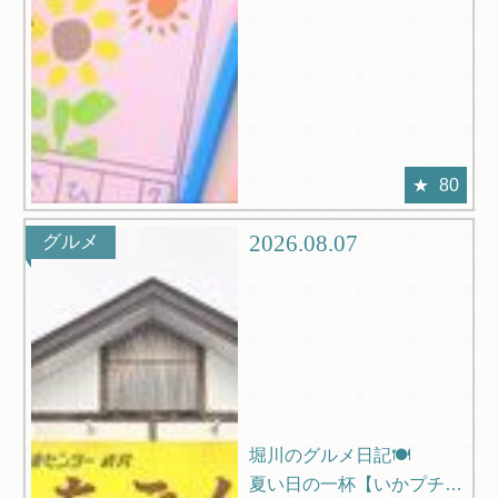
80
2026.08.07
グルメ
堀川のグルメ日記🍽️
夏い日の一杯【いかプチー