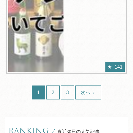
141
1
2
3
次へ
RANKING
/
直近30日の人気記事