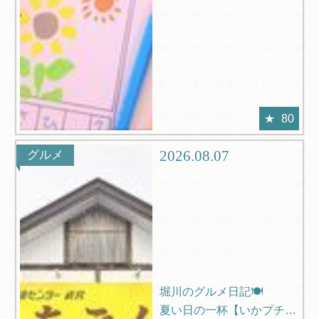
80
2026.08.07
グルメ
堀川のグルメ日記🍽️
夏い日の一杯【いかプチー