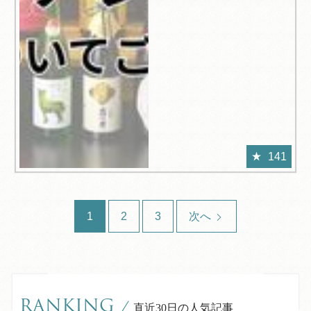
141
1
2
3
次へ
RANKING
/
直近30日の人気記事