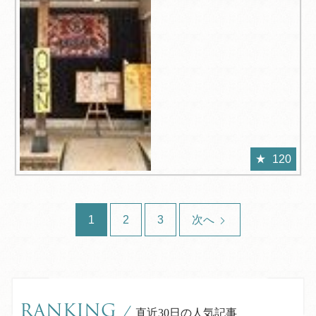
120
1
2
3
次へ
RANKING
/
直近30日の人気記事