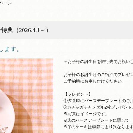
ペーン
（2026.4.1～）
します。
～お子様の誕生日を旅行先でお祝い
お子様のお誕生月のご宿泊でプレゼ
ご予約時にお申し付けください。
【プレゼント】
①夕食時にバースデープレートのご
➁ガチャガチャメダル2枚プレゼント
※写真はイメージです。
※➀のバースデープレートに関して
※➀のケーキは季節により異なりま