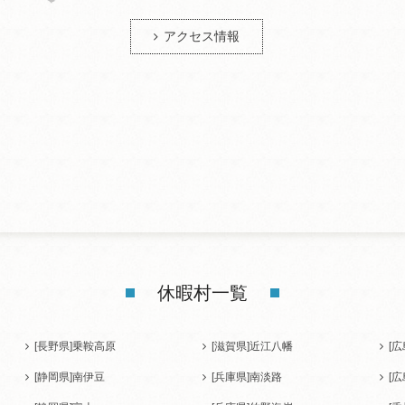
アクセス情報
休暇村一覧
[長野県]
乗鞍高原
[滋賀県]
近江八幡
[広
[静岡県]
南伊豆
[兵庫県]
南淡路
[広