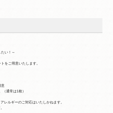
したい！～
ントをご用意いたします。
用意
。（通常は1枚）
、アレルギーのご対応はいたしかねます。
す。