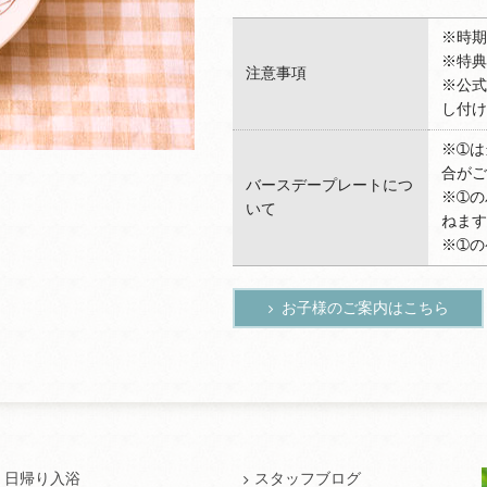
※時期
※特典
注意事項
※公式
し付け
※➀は
合がご
バースデープレートにつ
※➀の
いて
ねます
※➀の
お子様のご案内はこちら
日帰り入浴
スタッフブログ