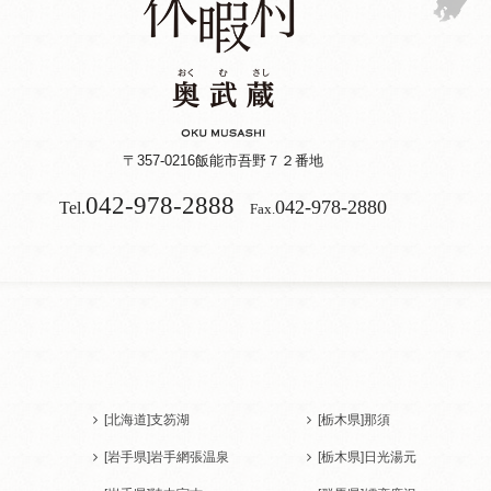
〒357-0216
飯能市吾野７２番地
042-978-2888
042-978-2880
Tel.
Fax.
[北海道]
支笏湖
[栃木県]
那須
[岩手県]
岩手網張温泉
[栃木県]
日光湯元