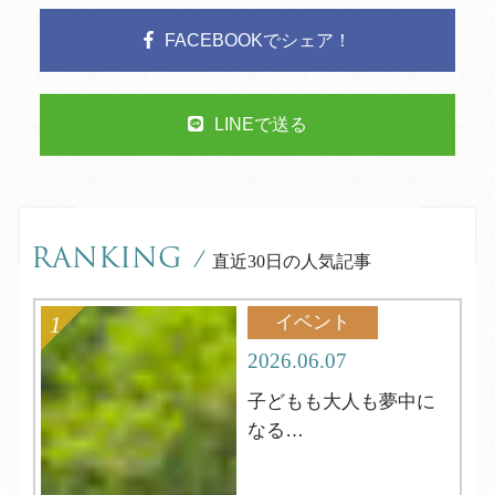
FACEBOOKでシェア！
LINEで送る
RANKING
/
直近30日の人気記事
イベント
2026.06.07
子どもも大人も夢中に
なる
夏の縁日へようこそ