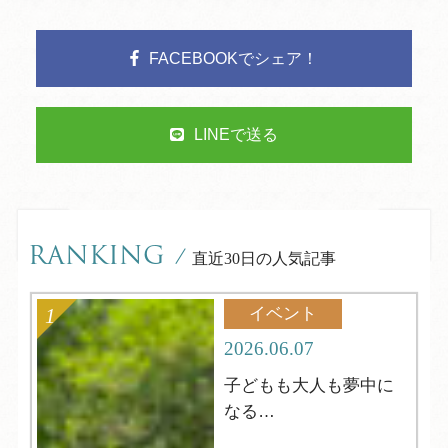
FACEBOOKでシェア！
LINEで送る
RANKING
/
直近30日の人気記事
イベント
2026.06.07
子どもも大人も夢中に
なる
夏の縁日へようこそ