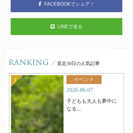
FACEBOOKでシェア！
LINEで送る
RANKING
/
直近30日の人気記事
イベント
2026.06.07
子どもも大人も夢中に
なる
夏の縁日へようこそ