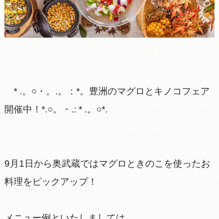
* .。○・。.。：*。豊洲のマグロとキノコフェア
開催中！*.○。・.: * .。○*.
9月1日から奥武蔵ではマグロときのこを使ったお
料理をピックアップ！
メニュー例といたしましては、