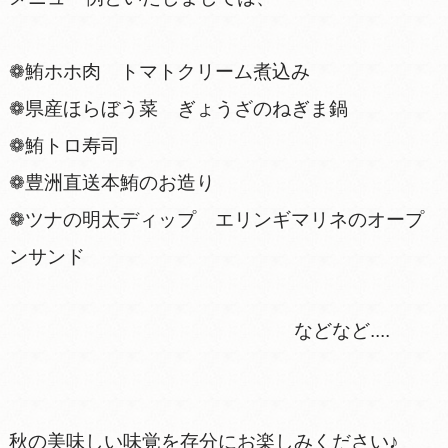
❁鮪ホホ肉 トマトクリーム煮込み
❁県産ほらぼう菜 ぎょうざのねぎま鍋
❁鮪トロ寿司
❁豊洲直送本鮪のお造り
❁ツナの明太ディップ エリンギマリネのオープ
ンサンド
などなど....
秋の美味しい味覚を存分にお楽しみください♪