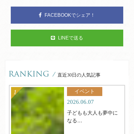
FACEBOOKでシェア！
LINEで送る
RANKING
/
直近30日の人気記事
イベント
2026.06.07
子どもも大人も夢中に
なる
夏の縁日へようこそ